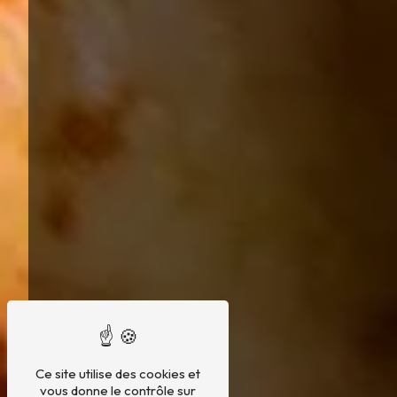
Ce site utilise des cookies et
vous donne le contrôle sur