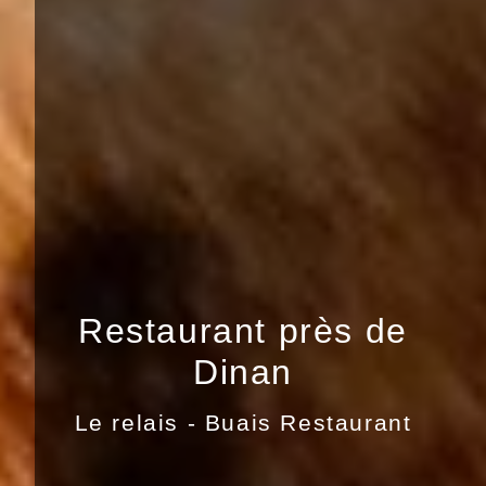
Restaurant près de
Dinan
Le relais - Buais Restaurant