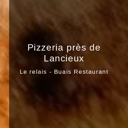
Pizzeria près de
Lancieux
Le relais - Buais Restaurant