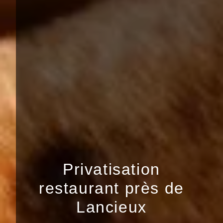
Privatisation
restaurant près de
Lancieux