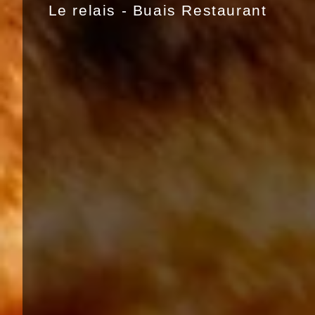
Le relais - Buais Restaurant