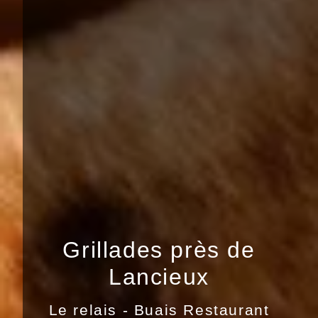
Grillades près de
Lancieux
Le relais - Buais Restaurant